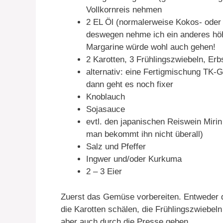
Vollkornreis nehmen
2 EL Öl (normalerweise Kokos- oder
deswegen nehme ich ein anderes höhe
Margarine würde wohl auch gehen!
2 Karotten, 3 Frühlingszwiebeln, Er
alternativ: eine Fertigmischung TK-
dann geht es noch fixer
Knoblauch
Sojasauce
evtl. den japanischen Reiswein Mirin
man bekommt ihn nicht überall)
Salz und Pfeffer
Ingwer und/oder Kurkuma
2 – 3 Eier
Zuerst das Gemüse vorbereiten. Entweder d
die Karotten schälen, die Frühlingszwiebel
aber auch durch die Presse geben.