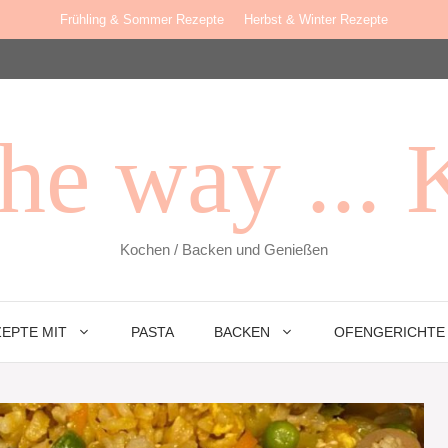
Frühling & Sommer Rezepte
Herbst & Winter Rezepte
he way ... 
Kochen / Backen und Genießen
EPTE MIT
PASTA
BACKEN
OFENGERICHTE 