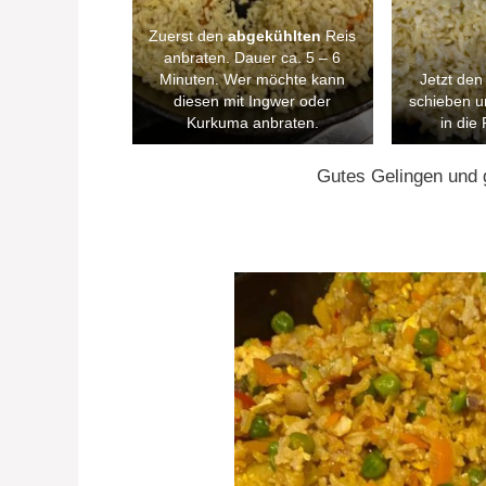
Zuerst den
abgekühlten
Reis
anbraten. Dauer ca. 5 – 6
Minuten. Wer möchte kann
Jetzt den
diesen mit Ingwer oder
schieben un
Kurkuma anbraten.
in die
Gutes Gelingen und 