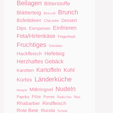
Beilagen
Bitterstoffe
Brunch
Blätterteig
Broccoli
Büfettideen
Dessert
Chicorée
Einfrieren
Dips
Eierspeisen
Feta/Hirtenkäse
Fingerfood
Fruchtiges
Getränke
Hefeteig
Hackfleisch
Herzhaftes Gebäck
Kartoffeln
Kohl
Karotten
Länderküche
Kürbis
Nudeln
Mitbringsel
Mangold
Pilze
Paprika
Porree
Radicchio
Reis
Rhabarber
Rindfleisch
Rote Bete
Rucola
Schoki