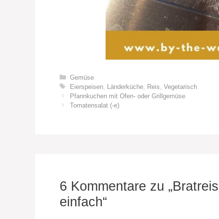
Kategorien
Gemüse
Schlagwörter
Eierspeisen
,
Länderküche
,
Reis
,
Vegetarisch
Pfannkuchen mit Ofen- oder Grillgemüse
Tomatensalat (-e)
6 Kommentare zu „Bratreis
einfach“