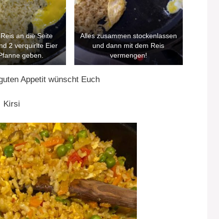
 Reis an die Seite
Alles zusammen stockenlassen
d 2 verquirlte Eier
und dann mit dem Reis
 Pfanne geben.
vermengen!
guten Appetit wünscht Euch
Kirsi